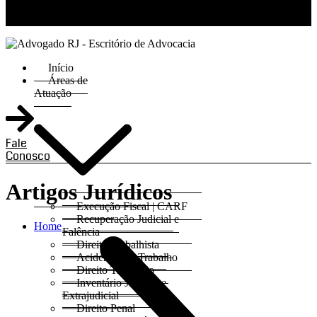
RJ 21 99811-6211 / SP 11 93621-3193
Início
Áreas de
Atuação
Fale
Conosco
Artigos Jurídicos
Execução Fiscal | CARF
Recuperação Judicial e
Home
Falência
Direito Trabalhista
Acidentes do Trabalho
Direito Tributário
Inventário Judicial e
Extrajudicial
Direito Penal