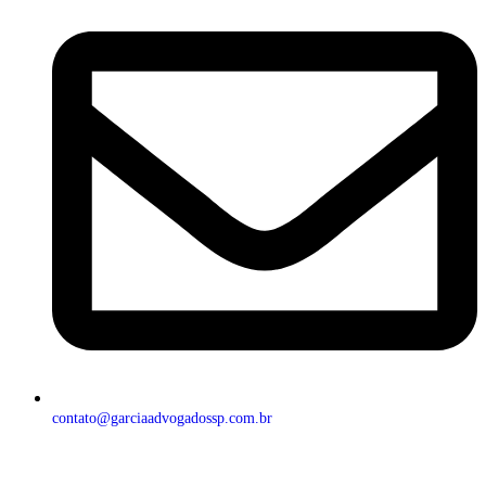
contato@garciaadvogadossp.com.br