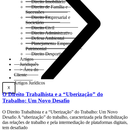
Direito Imobiliário
Direito de Família e
Sucessões
Direito Empresarial e
Societário
Direito Civil
Direito Administrativo
Defesa Ambiental
Planejamento Empresarial e
Patrimonial
Direito Desportivo
Artigos
Juridiquês
> Área do
Cliente
Artigos Jurídicos
X
O Direito Trabalhista e a “Uberização” do
Trabalho: Um Novo Desafio
O Direito Trabalhista e a “Uberização” do Trabalho: Um Novo
Desafio A “uberização” do trabalho, caracterizada pela flexibilização
das relações de trabalho e pela intermediação de plataformas digitais,
tem desafiado