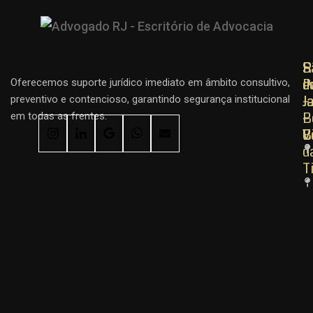
R
R
S
d
d
P
Oferecemos suporte jurídico imediato em âmbito consultivo,
J
J
–
preventivo e contencioso, garantindo segurança institucional
–
–
B
em todas as frentes.
C
B
V
d
T