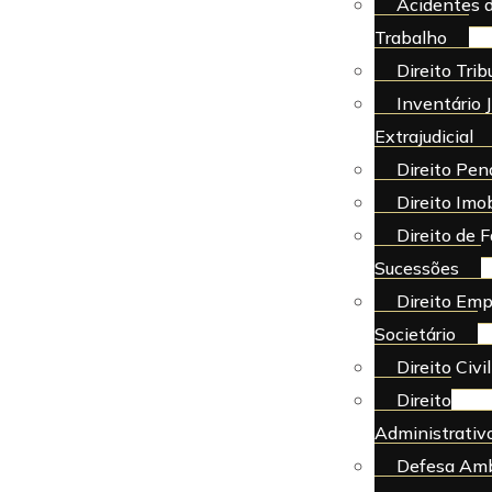
Acidentes 
Trabalho
Direito Trib
Inventário J
Extrajudicial
Direito Pen
Direito Imob
Direito de F
Sucessões
Direito Emp
Societário
Direito Civil
Direito
Administrativ
Defesa Amb