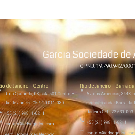
Garcia Sociedade de
CPNJ: 19.790.942/000
io de Janeiro – Centro
Rio de Janeiro – Barra da
R. da Quitanda, 03, sala 501 Centro –
Av. das Américas, 3443, b
Rio de Janeiro CEP: 20.011-030
segundo andar Barra da T
Janeiro CEP: 22.631-003
+55 (21) 99811-6211
+55 (21) 99811-6211
contato@advogadorj.com
contato@advogadorj.co
Perfil Google meu Negócio