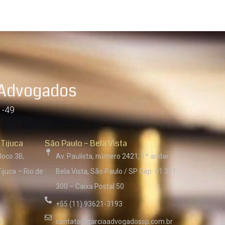
 Advogados
1-49
 Tijuca
São Paulo – Bela Vista
loco 3B,
Av. Paulista, número 2421, 1º andar
ijuca – Rio de
Bela Vista, São Paulo / SP Cep: 01.311-
300 – Caixa Postal 50
+55 (11) 93621-3193
m
contato@garciaadvogadossp.com.br