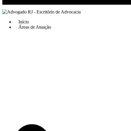
RJ 21 99811-6211 / SP 11 93621-3193
Início
Áreas de Atuação