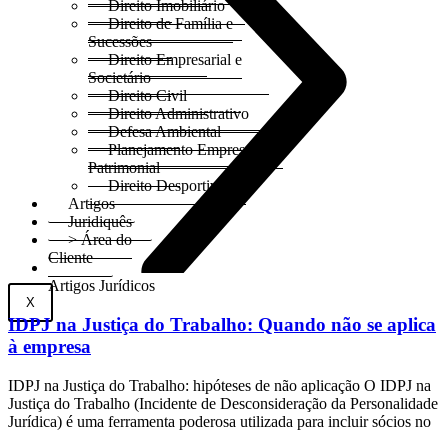
Direito Imobiliário
Direito de Família e
Sucessões
Direito Empresarial e
Societário
Direito Civil
Direito Administrativo
Defesa Ambiental
Planejamento Empresarial e
Patrimonial
Direito Desportivo
Artigos
Juridiquês
> Área do
Cliente
Artigos Jurídicos
X
IDPJ na Justiça do Trabalho: Quando não se aplica
à empresa
IDPJ na Justiça do Trabalho: hipóteses de não aplicação O IDPJ na
Justiça do Trabalho (Incidente de Desconsideração da Personalidade
Jurídica) é uma ferramenta poderosa utilizada para incluir sócios no