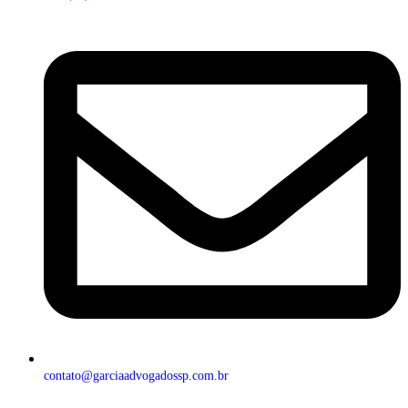
contato@garciaadvogadossp.com.br