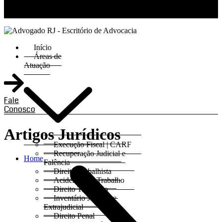
RJ 21 99811-6211 / SP 11 93621-3193
Início
Áreas de
Atuação
Fale
Conosco
Artigos Jurídicos
Execução Fiscal | CARF
Recuperação Judicial e
Home
Falência
Direito Trabalhista
Acidentes do Trabalho
Direito Tributário
Inventário Judicial e
Extrajudicial
Direito Penal