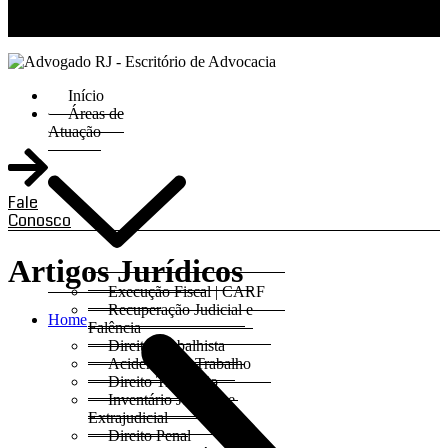
RJ 21 99811-6211 / SP 11 93621-3193
Início
Áreas de
Atuação
Fale
Conosco
Artigos Jurídicos
Execução Fiscal | CARF
Recuperação Judicial e
Home
Falência
Direito Trabalhista
Acidentes do Trabalho
Direito Tributário
Inventário Judicial e
Extrajudicial
Direito Penal