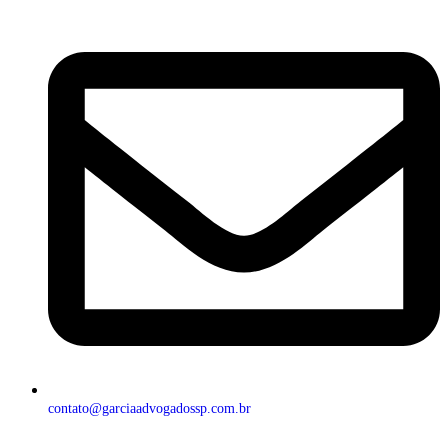
contato@garciaadvogadossp.com.br