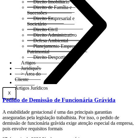
Direito Imobiliário
Direito de Família e
Sucessões
Direito Empresarial e
Societário
Direito Civil
Direito Administrativo
Defesa Ambiental
Planejamento Empresarial e
Patrimonial
Direito Desportivo
Artigos
Juridiquês
> Área do
Cliente
Artigos Jurídicos
X
Pedido de Demissão de Funcionária Grávida
A estabilidade gestacional é uma das principais garantias
asseguradas pela legislação trabalhista. Por isso, o pedido de
demissão de funcionária grávida exige atenção especial da empresa,
pois envolve requisitos formais