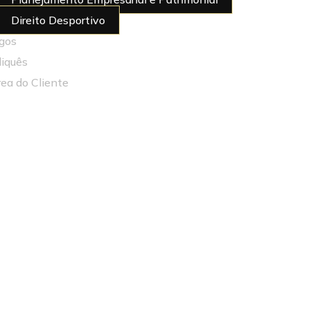
Direito Desportivo
igos
diquês
rea do Cliente