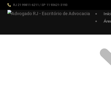
RJ 21 99811-6211 / SP 11 93621-3193
Iníc
Áre