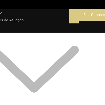
io
Fale Conosc
as de Atuação