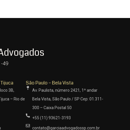
 Advogados
1-49
 Tijuca
São Paulo – Bela Vista
loco 3B,
Av. Paulista, número 2421, 1º andar
ijuca – Rio de
Bela Vista, São Paulo / SP Cep: 01.311-
300 – Caixa Postal 50
+55 (11) 93621-3193
m
contato@garciaadvogadossp.com.br