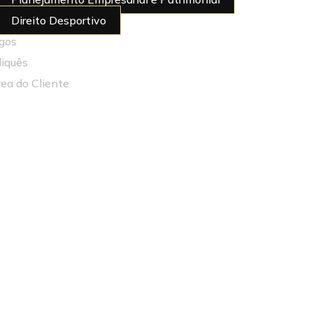
Direito Desportivo
igos
diquês
rea do Cliente