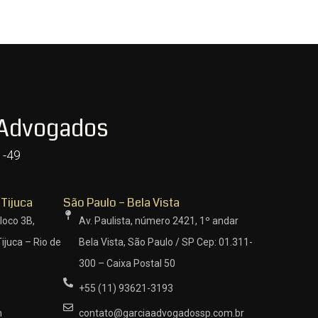
 Advogados
1-49
 Tijuca
São Paulo – Bela Vista
loco 3B,
Av. Paulista, número 2421, 1º andar
ijuca – Rio de
Bela Vista, São Paulo / SP Cep: 01.311-
300 – Caixa Postal 50
+55 (11) 93621-3193
m
contato@garciaadvogadossp.com.br