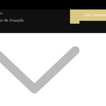
io
Fale Conosc
as de Atuação