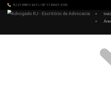
RJ 21 99811-6211 / SP 11 93621-3193
Iníc
Áre