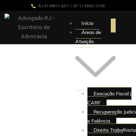
RJ 21 99811-6211 / SP 11 93621-3193
Início
Áreas de
Atuação
Execução Fiscal |
CARF
Recuperação Judici
e Falência
Direito Trabalhista