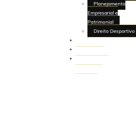
Planejamento
Empresarial e
Patrimonial
Direito Desportivo
Artigos
Juridiquês
> Área do
Cliente
X