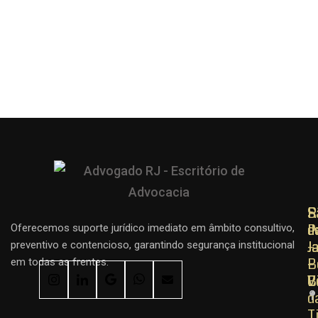
R
R
S
d
d
P
Oferecemos suporte jurídico imediato em âmbito consultivo,
J
J
–
preventivo e contencioso, garantindo segurança institucional
–
–
B
em todas as frentes.
C
B
V
d
T