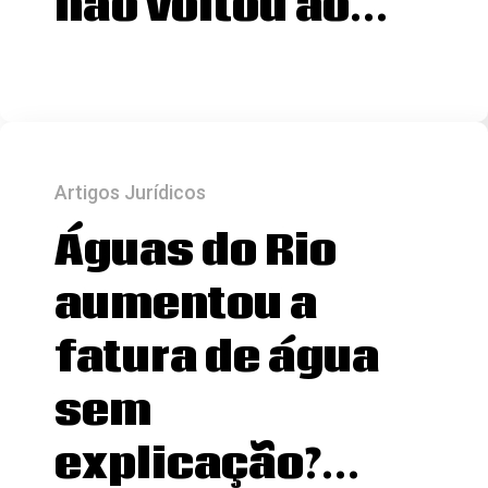
não voltou ao…
Artigos Jurídicos
Águas do Rio
aumentou a
fatura de água
sem
explicação?…