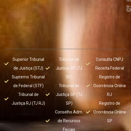
Superior Tribunal
Tribunal de
Consulta CNPJ
de Justiça (STJ)
Justiça SP (TJ
Receita Federal
Supremo Tribunal
SP)
Registro de
de Federal (STF)
Tribunal de
Ocorrência Online
Tribunal de
Justiça SP (TJ
RJ
Justiça RJ (TJ RJ)
SP)
Registro de
Conselho Adm.
Ocorrência Online
de Recursos
SP
Fiscais