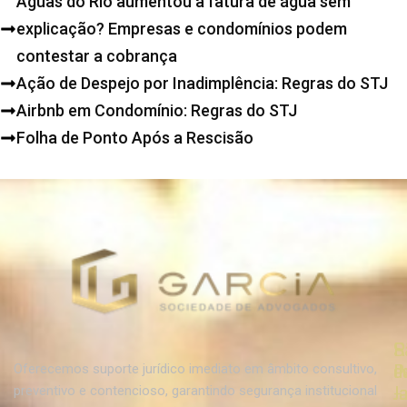
Águas do Rio aumentou a fatura de água sem
explicação? Empresas e condomínios podem
contestar a cobrança
Ação de Despejo por Inadimplência: Regras do STJ
Airbnb em Condomínio: Regras do STJ
Folha de Ponto Após a Rescisão
R
R
S
d
d
P
Oferecemos suporte jurídico imediato em âmbito consultivo,
J
J
–
preventivo e contencioso, garantindo segurança institucional