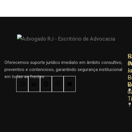
R
R
S
d
d
P
Oferecemos suporte jurídico imediato em âmbito consultivo,
J
J
–
preventivo e contencioso, garantindo segurança institucional
–
–
B
em todas as frentes.
C
B
V
d
T