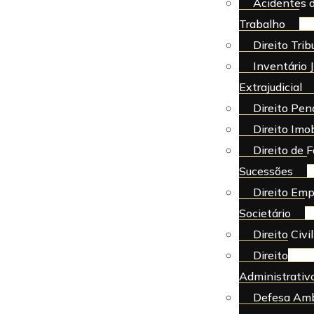
Acidentes 
Trabalho
Direito Trib
Inventário J
Extrajudicial
Direito Pen
Direito Imob
Direito de F
Sucessões
Direito Emp
Societário
Direito Civil
Direito
Administrativ
Defesa Amb