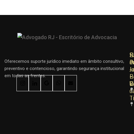
R
R
S
d
d
P
Oferecemos suporte jurídico imediato em âmbito consultivo,
J
J
–
preventivo e contencioso, garantindo segurança institucional
–
–
B
em todas as frentes.
C
B
V
d
T