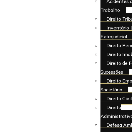
Acidentes 
Trabalho
Direito Trib
Inventário J
Extrajudicial
Direito Pen
Direito Imob
Direito de F
Sucessões
Direito Emp
Societário
Direito Civil
Direito
Administrativ
Defesa Amb