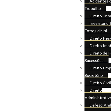
Acidentes 
Trabalho
Direito Trib
Inventário J
Extrajudicial
Direito Pen
Direito Imob
Direito de F
Sucessões
Direito Emp
Societário
Direito Civil
Direito
Administrativ
Defesa Amb