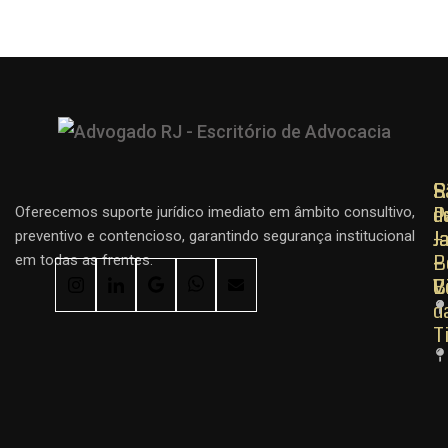
R
R
S
d
d
P
Oferecemos suporte jurídico imediato em âmbito consultivo,
J
J
–
preventivo e contencioso, garantindo segurança institucional
–
–
B
em todas as frentes.
C
B
V
d
T