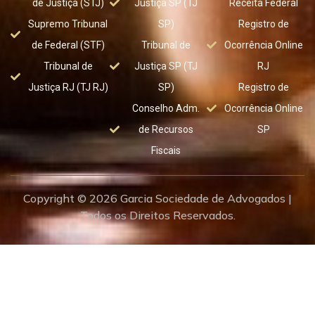
de Justiça (STJ)
Justiça SP (TJ
Receita Federal
Supremo Tribunal
SP)
Registro de
de Federal (STF)
Tribunal de
Ocorrência Online
Tribunal de
Justiça SP (TJ
RJ
Justiça RJ (TJ RJ)
SP)
Registro de
Conselho Adm.
Ocorrência Online
de Recursos
SP
Fiscais
Copyright © 2026 Garcia Sociedade de Advogados |
Todos os Direitos Reservados.