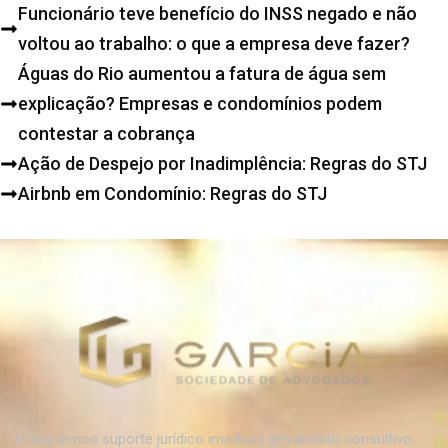
Funcionário teve benefício do INSS negado e não
voltou ao trabalho: o que a empresa deve fazer?
Águas do Rio aumentou a fatura de água sem
explicação? Empresas e condomínios podem
contestar a cobrança
Ação de Despejo por Inadimplência: Regras do STJ
Airbnb em Condomínio: Regras do STJ
R
R
S
d
d
P
Oferecemos suporte jurídico imediato em âmbito consultivo,