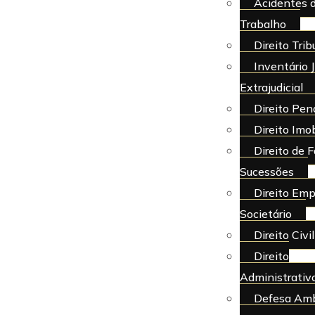
Acidentes 
Trabalho
Direito Trib
Inventário J
Extrajudicial
Direito Pen
Direito Imob
Direito de F
Sucessões
Direito Emp
Societário
Direito Civil
Direito
Administrativ
Defesa Amb