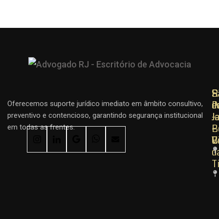
R
R
S
d
d
P
Oferecemos suporte jurídico imediato em âmbito consultivo,
J
J
–
preventivo e contencioso, garantindo segurança institucional
–
–
B
em todas as frentes.
C
B
V
d
T