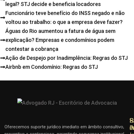
legal? STJ decide e beneficia locadores
Funcionário teve benefício do INSS negado e não
voltou ao trabalho: o que a empresa deve fazer?
Águas do Rio aumentou a fatura de água sem
explicação? Empresas e condomínios podem
contestar a cobrança
Ação de Despejo por Inadimplência: Regras do STJ
Airbnb em Condomínio: Regras do STJ
R
R
S
d
d
P
Oferecemos suporte jurídico imediato em âmbito consultivo,