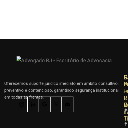
R
R
S
d
d
P
Oferecemos suporte jurídico imediato em âmbito consultivo,
J
J
–
preventivo e contencioso, garantindo segurança institucional
–
–
B
em todas as frentes.
C
B
V
d
T