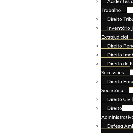
Acidentes 
Trabalho
Direito Trib
Inventário J
Extrajudicial
Direito Pen
Direito Imob
Direito de F
Sucessões
Direito Emp
Societário
Direito Civil
Direito
Administrativ
Defesa Amb