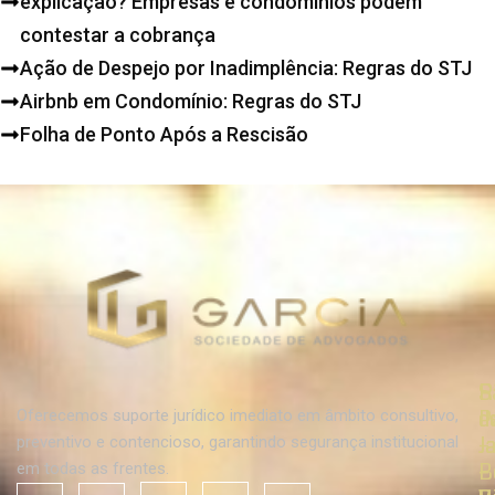
explicação? Empresas e condomínios podem
contestar a cobrança
Ação de Despejo por Inadimplência: Regras do STJ
Airbnb em Condomínio: Regras do STJ
Folha de Ponto Após a Rescisão
R
R
S
d
d
P
Oferecemos suporte jurídico imediato em âmbito consultivo,
J
J
–
preventivo e contencioso, garantindo segurança institucional
–
–
B
em todas as frentes.