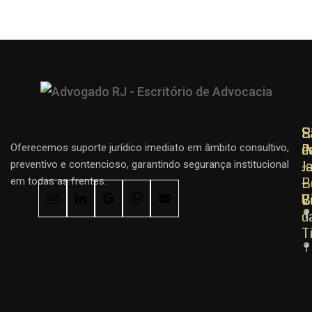
R
R
S
d
d
P
Oferecemos suporte jurídico imediato em âmbito consultivo,
J
J
–
preventivo e contencioso, garantindo segurança institucional
–
–
B
em todas as frentes.
C
B
V
d
T