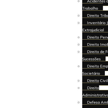
Acidentes 
Trabalho
Direito Trib
Inventário J
Extrajudicial
Direito Pen
Direito Imob
Direito de F
Sucessões
Direito Emp
Societário
Direito Civil
Direito
Administrativ
Defesa Amb