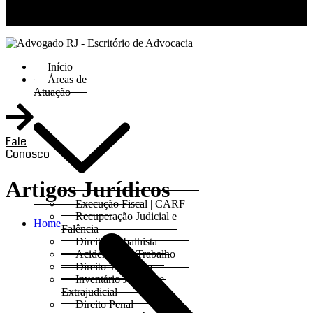
RJ 21 99811-6211 / SP 11 93621-3193
Início
Áreas de
Atuação
Fale
Conosco
Artigos Jurídicos
Execução Fiscal | CARF
Recuperação Judicial e
Home
Falência
Direito Trabalhista
Acidentes do Trabalho
Direito Tributário
Inventário Judicial e
Extrajudicial
Direito Penal