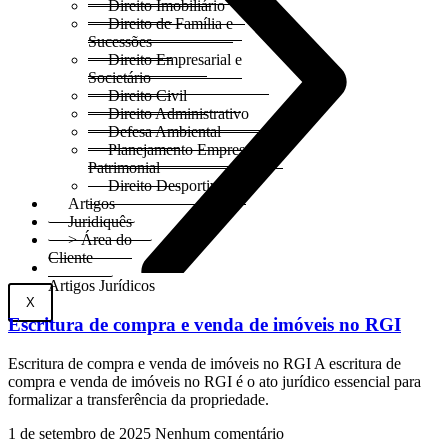
Direito Imobiliário
Direito de Família e
Sucessões
Direito Empresarial e
Societário
Direito Civil
Direito Administrativo
Defesa Ambiental
Planejamento Empresarial e
Patrimonial
Direito Desportivo
Artigos
Juridiquês
> Área do
Cliente
Artigos Jurídicos
X
Escritura de compra e venda de imóveis no RGI
Escritura de compra e venda de imóveis no RGI A escritura de
compra e venda de imóveis no RGI é o ato jurídico essencial para
formalizar a transferência da propriedade.
1 de setembro de 2025
Nenhum comentário