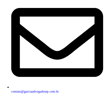
contato@garciaadvogadossp.com.br