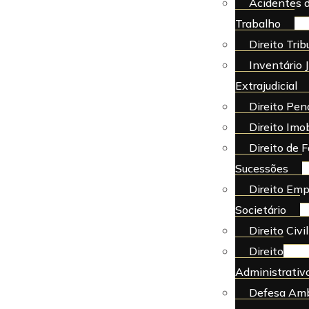
Acidentes 
Trabalho
Direito Trib
Inventário J
Extrajudicial
Direito Pen
Direito Imob
Direito de F
Sucessões
Direito Emp
Societário
Direito Civil
Direito
Administrativ
Defesa Amb