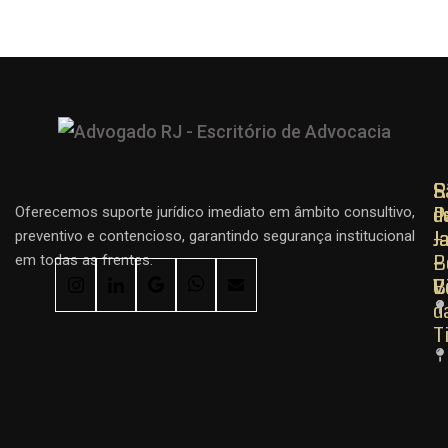
R
R
S
d
d
P
Oferecemos suporte jurídico imediato em âmbito consultivo,
J
J
–
preventivo e contencioso, garantindo segurança institucional
–
–
B
em todas as frentes.
C
B
V
d
T