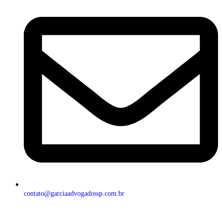
contato@garciaadvogadossp.com.br