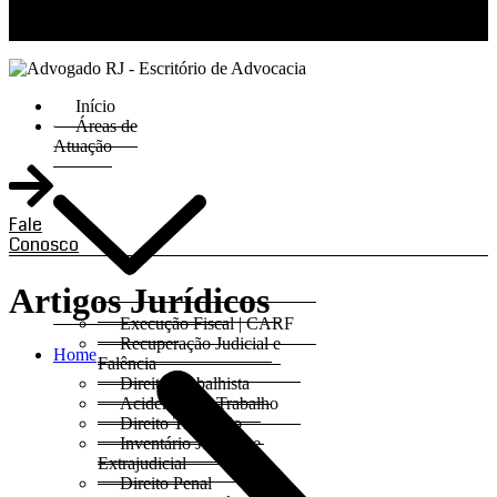
RJ 21 99811-6211 / SP 11 93621-3193
Início
Áreas de
Atuação
Fale
Conosco
Artigos Jurídicos
Execução Fiscal | CARF
Recuperação Judicial e
Home
Falência
Direito Trabalhista
Acidentes do Trabalho
Direito Tributário
Inventário Judicial e
Extrajudicial
Direito Penal