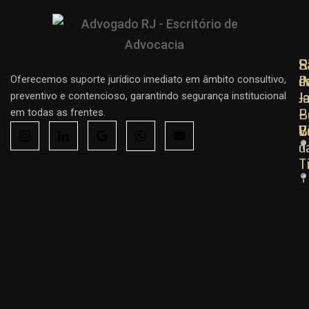
R
R
S
d
d
P
Oferecemos suporte jurídico imediato em âmbito consultivo,
J
J
–
preventivo e contencioso, garantindo segurança institucional
–
–
B
em todas as frentes.
C
B
V
d
T