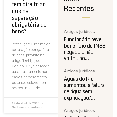
tem direito ao
Recentes
que na
separação
obrigatória de
bens?
Artigos Jurídicos
Funcionário teve
Introdução O regime da
benefício do INSS
separação obrigatória
negado e não
de bens, previsto no
voltou ao…
artigo 1.641, II, do
Código Civil, é aplicado
Artigos Jurídicos
automaticamente nos
casos de casamento
Águas do Rio
ou união estável com
aumentou a fatura
pessoa maior de
de água sem
explicação?…
17 de abril de 2025
Nenhum comentário
Artigos Jurídicos