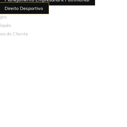
Direito Desportivo
igos
diquês
rea do Cliente