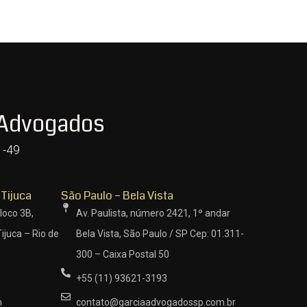
 Advogados
1-49
 Tijuca
São Paulo – Bela Vista
loco 3B,
Av. Paulista, número 2421, 1º andar
ijuca – Rio de
Bela Vista, São Paulo / SP Cep: 01.311-
300 – Caixa Postal 50
+55 (11) 93621-3193
m
contato@garciaadvogadossp.com.br