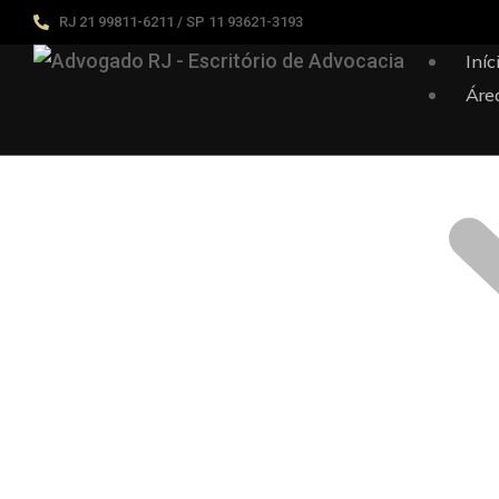
RJ 21 99811-6211 / SP 11 93621-3193
Iníc
Áre