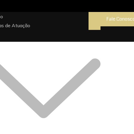
io
Fale Conosc
as de Atuação