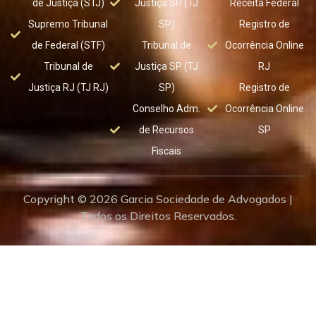
de Justiça (STJ)
Justiça SP (TJ
Receita Federal
Supremo Tribunal
SP)
Registro de
de Federal (STF)
Tribunal de
Ocorrência Online
Tribunal de
Justiça SP (TJ
RJ
Justiça RJ (TJ RJ)
SP)
Registro de
Conselho Adm.
Ocorrência Online
de Recursos
SP
Fiscais
Copyright © 2026 Garcia Sociedade de Advogados |
Todos os Direitos Reservados.