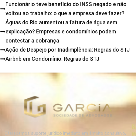
Funcionário teve benefício do INSS negado e não
voltou ao trabalho: o que a empresa deve fazer?
Águas do Rio aumentou a fatura de água sem
explicação? Empresas e condomínios podem
contestar a cobrança
Ação de Despejo por Inadimplência: Regras do STJ
Airbnb em Condomínio: Regras do STJ
R
R
S
d
d
P
Oferecemos suporte jurídico imediato em âmbito consultivo,