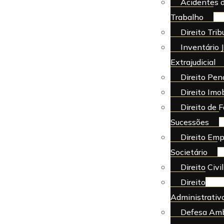
Acidentes 
Trabalho
Direito Trib
Inventário J
Extrajudicial
Direito Pen
Direito Imob
Direito de F
Sucessões
Direito Emp
Societário
Direito Civil
Direito
Administrativ
Defesa Amb