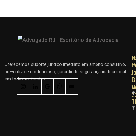
R
R
S
d
d
P
Oferecemos suporte jurídico imediato em âmbito consultivo,
J
J
–
preventivo e contencioso, garantindo segurança institucional
–
–
B
em todas as frentes.
C
B
V
d
T