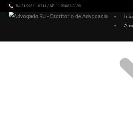
RJ 21 99811-6211 / SP 11 93621-3193
Iníc
Áre