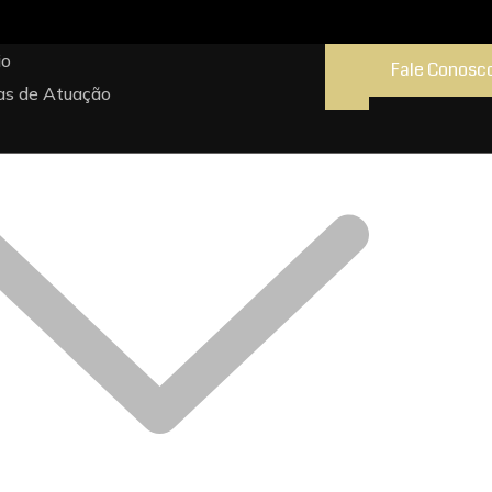
io
Fale Conosc
as de Atuação