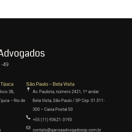
 Advogados
1-49
 Tijuca
São Paulo – Bela Vista
loco 3B,
Av. Paulista, número 2421, 1º andar
ijuca – Rio de
Bela Vista, São Paulo / SP Cep: 01.311-
300 – Caixa Postal 50
+55 (11) 93621-3193
m
contato@garciaadvogadossp.com.br