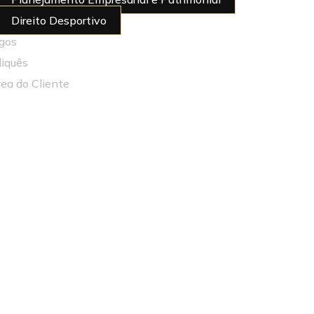
Direito Desportivo
igos
diquês
rea do Cliente