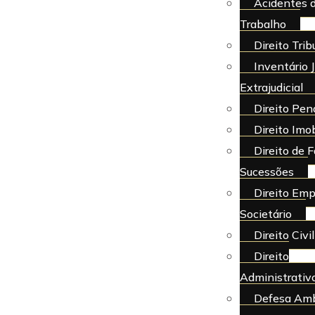
Acidentes 
Trabalho
Direito Trib
Inventário J
Extrajudicial
Direito Pen
Direito Imob
Direito de F
Sucessões
Direito Emp
Societário
Direito Civil
Direito
Administrativ
Defesa Amb