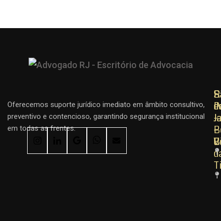
R
R
S
d
d
P
Oferecemos suporte jurídico imediato em âmbito consultivo,
J
J
–
preventivo e contencioso, garantindo segurança institucional
–
–
B
em todas as frentes.
C
B
V
d
T