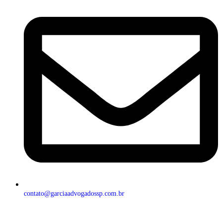
contato@garciaadvogadossp.com.br