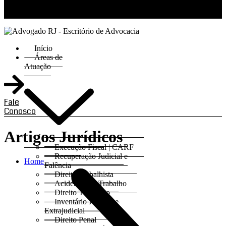
RJ 21 99811-6211 / SP 11 93621-3193
Início
Áreas de
Atuação
Fale
Conosco
Artigos Jurídicos
Execução Fiscal | CARF
Recuperação Judicial e
Home
Falência
Direito Trabalhista
Acidentes do Trabalho
Direito Tributário
Inventário Judicial e
Extrajudicial
Direito Penal