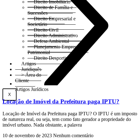
Direito Imobiliário
Direito de Família e
Sucessões
Direito Empresarial e
Societário
Direito Civil
Direito Administrativo
Defesa Ambiental
Planejamento Empresarial e
Patrimonial
Direito Desportivo
Artigos
Juridiquês
> Área do
Cliente
Artigos Jurídicos
X
Locação de Imóvel da Prefeitura paga IPTU?
Locação de Imóvel da Prefeitura paga IPTU? O IPTU é um imposto
de natureza real, ou seja, tem como fato gerador a propriedade do
imóvel urbano. Nada obstante, a palavra
10 de novembro de 2023
Nenhum comentário