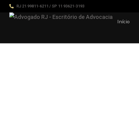
RJ 21 99811-6211 / SP 11 93621-3193
Início