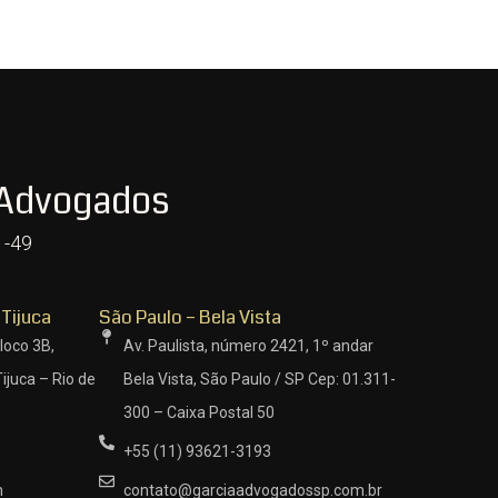
 Advogados
1-49
 Tijuca
São Paulo – Bela Vista
loco 3B,
Av. Paulista, número 2421, 1º andar
ijuca – Rio de
Bela Vista, São Paulo / SP Cep: 01.311-
300 – Caixa Postal 50
+55 (11) 93621-3193
m
contato@garciaadvogadossp.com.br