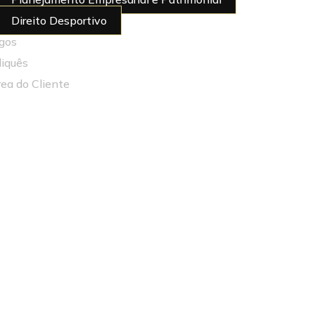
Direito Desportivo
igos
diquês
rea do Cliente