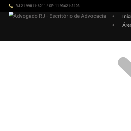
RJ 21 99811-6211 / SP 11 93621-3193
Iníc
Áre