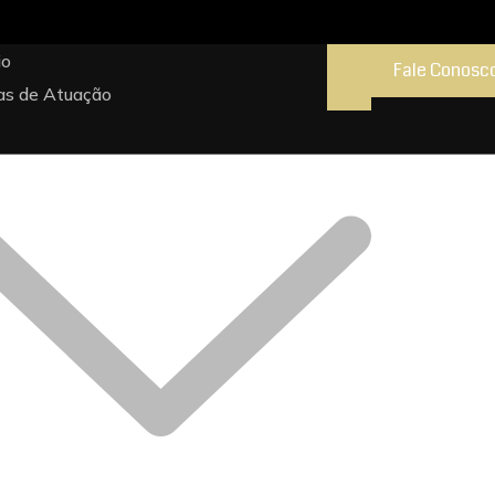
io
Fale Conosc
as de Atuação