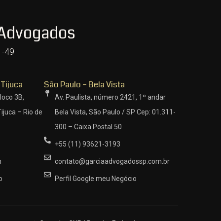
 Advogados
1-49
 Tijuca
São Paulo – Bela Vista
loco 3B,
Av. Paulista, número 2421, 1º andar
ijuca – Rio de
Bela Vista, São Paulo / SP Cep: 01.311-
300 – Caixa Postal 50
+55 (11) 93621-3193
m
contato@garciaadvogadossp.com.br
o
Perfil Google meu Negócio