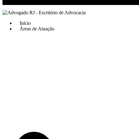
RJ 21 99811-6211 / SP 11 93621-3193
Início
Áreas de Atuação