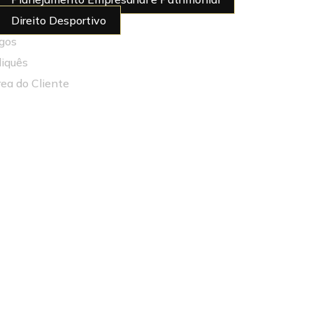
Direito Desportivo
igos
diquês
rea do Cliente