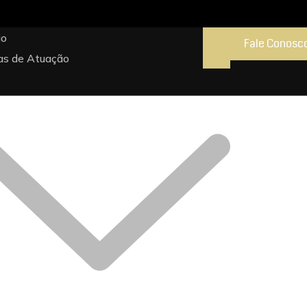
io
Fale Conosc
as de Atuação