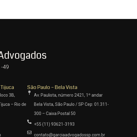
 Advogados
1-49
 Tijuca
São Paulo – Bela Vista
loco 3B,
Av. Paulista, número 2421, 1º andar
ijuca – Rio de
Bela Vista, São Paulo / SP Cep: 01.311-
300 – Caixa Postal 50
+55 (11) 93621-3193
m
contato@garciaadvogadossp.com.br