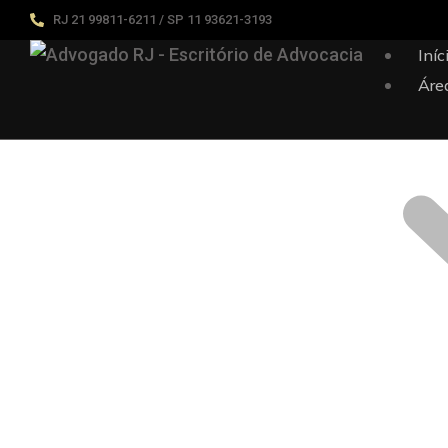
RJ 21 99811-6211 / SP 11 93621-3193
Iníc
Áre