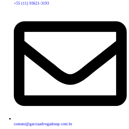
+55 (11) 93621-3193
contato@garciaadvogadossp.com.br