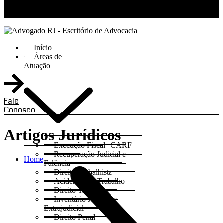
RJ 21 99811-6211 / SP 11 93621-3193
Início
Áreas de
Atuação
Fale
Conosco
Artigos Jurídicos
Execução Fiscal | CARF
Recuperação Judicial e
Home
Falência
Direito Trabalhista
Acidentes do Trabalho
Direito Tributário
Inventário Judicial e
Extrajudicial
Direito Penal