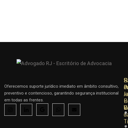
R
R
S
d
d
P
Oferecemos suporte jurídico imediato em âmbito consultivo,
J
J
–
preventivo e contencioso, garantindo segurança institucional
–
–
B
em todas as frentes.
C
B
V
d
T