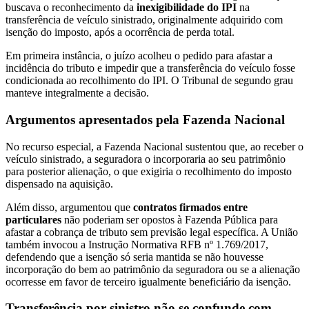
buscava o reconhecimento da
inexigibilidade do IPI
na
transferência de veículo sinistrado, originalmente adquirido com
isenção do imposto, após a ocorrência de perda total.
Em primeira instância, o juízo acolheu o pedido para afastar a
incidência do tributo e impedir que a transferência do veículo fosse
condicionada ao recolhimento do IPI. O Tribunal de segundo grau
manteve integralmente a decisão.
Argumentos apresentados pela Fazenda Nacional
No recurso especial, a Fazenda Nacional sustentou que, ao receber o
veículo sinistrado, a seguradora o incorporaria ao seu patrimônio
para posterior alienação, o que exigiria o recolhimento do imposto
dispensado na aquisição.
Além disso, argumentou que
contratos firmados entre
particulares
não poderiam ser opostos à Fazenda Pública para
afastar a cobrança de tributo sem previsão legal específica. A União
também invocou a Instrução Normativa RFB nº 1.769/2017,
defendendo que a isenção só seria mantida se não houvesse
incorporação do bem ao patrimônio da seguradora ou se a alienação
ocorresse em favor de terceiro igualmente beneficiário da isenção.
Transferência por sinistro não se confunde com