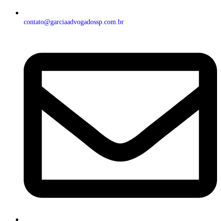
contato@garciaadvogadossp.com.br