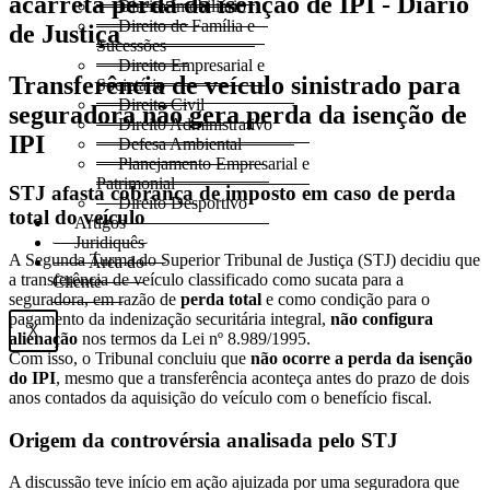
Direito Imobiliário
Direito de Família e
Sucessões
Direito Empresarial e
Transferência de veículo sinistrado para
Societário
Direito Civil
seguradora não gera perda da isenção de
Direito Administrativo
IPI
Defesa Ambiental
Planejamento Empresarial e
Patrimonial
STJ afasta cobrança de imposto em caso de perda
Direito Desportivo
total do veículo
Artigos
Juridiquês
A Segunda Turma do Superior Tribunal de Justiça (STJ) decidiu que
> Área do
a transferência de veículo classificado como sucata para a
Cliente
seguradora, em razão de
perda total
e como condição para o
pagamento da indenização securitária integral,
não configura
X
alienação
nos termos da Lei nº 8.989/1995.
Com isso, o Tribunal concluiu que
não ocorre a perda da isenção
do IPI
, mesmo que a transferência aconteça antes do prazo de dois
anos contados da aquisição do veículo com o benefício fiscal.
Origem da controvérsia analisada pelo STJ
A discussão teve início em ação ajuizada por uma seguradora que