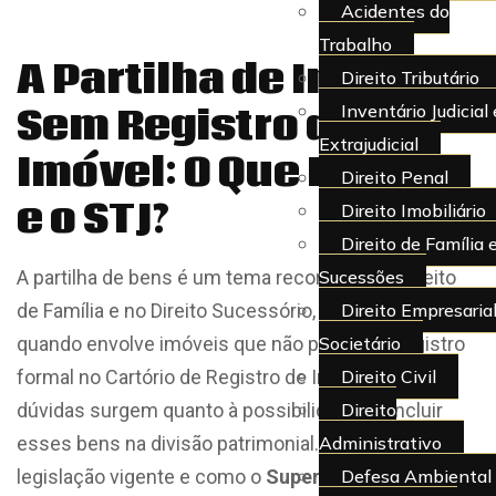
Acidentes do
Trabalho
A Partilha de Imóveis
Direito Tributário
Inventário Judicial 
Sem Registro de
Extrajudicial
Imóvel: O Que Diz a Lei
Direito Penal
e o STJ?
Direito Imobiliário
Direito de Família 
Sucessões
A partilha de bens é um tema recorrente no Direito
Direito Empresarial
de Família e no Direito Sucessório, especialmente
Societário
quando envolve imóveis que não possuem registro
Direito Civil
formal no Cartório de Registro de Imóveis. Muitas
Direito
dúvidas surgem quanto à possibilidade de incluir
Administrativo
esses bens na divisão patrimonial. O que diz a
Defesa Ambiental
legislação vigente e como o
Superior Tribunal de