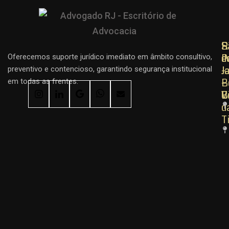
R
R
S
d
d
P
Oferecemos suporte jurídico imediato em âmbito consultivo,
J
J
–
preventivo e contencioso, garantindo segurança institucional
–
–
B
em todas as frentes.
C
B
V
d
T