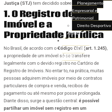
Planejamento
Justiça (STJ)
tem decidido sobre o assunto?
Empresarial e
1. O Registro de
Patrimonial
Imóvel e a
Direito Desportivo
Propriedade Jurídica
Artigos
Juridiquês
> Área do
No Brasil, de acordo com o
Código Civil (art. 1.245)
,
Cliente
a propriedade de um imóvel só se transfere
legalmente com o devido registro no Cartório de
X
Registro de Imóveis. No entanto, na prática, muitas
pessoas adquirem imóveis por meio de contratos
particulares de compra e venda, recibos de
pagamento ou até mesmo por posse prolongada.
Diante disso, surge a questão central:
é possível
partilhar um imóvel sem registro em um