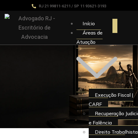
RJ 21 99811-6211 / SP 11 93621-3193
Início
Áreas de
Atuação
Execução Fiscal |
CARF
Recuperação Judici
e Falência
Direito Trabalhista