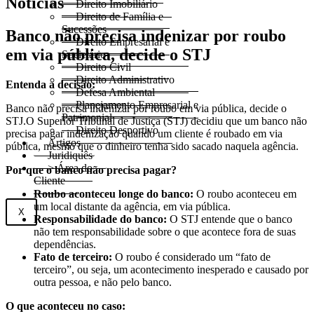
Direito Imobiliário
Direito de Família e
Sucessões
Banco não precisa indenizar por roubo
Direito Empresarial e
em via pública, decide o STJ
Societário
Direito Civil
Direito Administrativo
Entenda a decisão:
Defesa Ambiental
Planejamento Empresarial e
Banco não precisa indenizar por roubo em via pública, decide o
Patrimonial
STJ.O Superior Tribunal de Justiça (STJ) decidiu que um banco não
Direito Desportivo
precisa pagar indenização quando um cliente é roubado em via
Artigos
pública, mesmo que o dinheiro tenha sido sacado naquela agência.
Juridiquês
> Área do
Por que o banco não precisa pagar?
Cliente
Roubo aconteceu longe do banco:
O roubo aconteceu em
um local distante da agência, em via pública.
X
Responsabilidade do banco:
O STJ entende que o banco
não tem responsabilidade sobre o que acontece fora de suas
dependências.
Fato de terceiro:
O roubo é considerado um “fato de
terceiro”, ou seja, um acontecimento inesperado e causado por
outra pessoa, e não pelo banco.
O que aconteceu no caso: