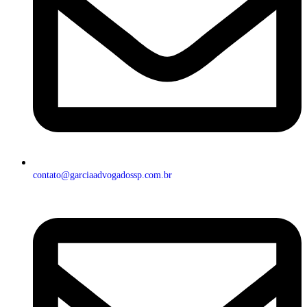
contato@garciaadvogadossp.com.br