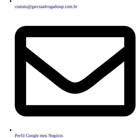
contato@garciaadvogadossp.com.br
Perfil Google meu Negócio