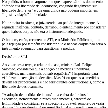
No pedido, o homem argumentou que a apreensão dos documentos
“ofende sua liberdade de locomoção, coagindo ilegalmente sua
liberdade de ir e vir” e que uma dívida não poderia importar em
“injusta violação” à liberdade.
Na primeira instância, o juiz atendeu ao pedido integralmente. A
segunda instância, contudo, derrubou o entendimento por considerar
que o habeas corpus não era o instrumento adequado.
O homem, então, recorreu ao STJ, e o Ministério Público opinou
pela rejeição por também considerar que o habeas corpus não seria o
instrumento adequado para questionar a medida.
Decisão do STJ
Ao votar nesta terça, o relator do caso, ministro Luís Felipe
Salomão, considerou que a adoção de medidas “indutivas,
coercitivas, mandamentais ou sub-rogatórias” é importante para
viabilizar a execução de decisões. Mas frisou que essas medidas
devem ser proporcionais e não ferir direitos constitucionais, como a
liberdade de deslocamento.
“A adoção de medidas de incursão na esfera de direitos do
executado, notadamente direitos fundamentais, carecerá de
legitimidade e configurar-se-á coação reprovável, sempre que vazia
de respaldo constitucional ou previsão legal e na medida em que não