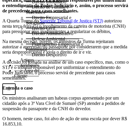
específico, mas o STJ é o tribunal responsável por uniformizar
Direito Imobiliário
o entendimento do Poder Judiciário e, assim, o processo servirá
Direito de Família e
de precedente para casos semelhantes.
Sucessões
Direito Empresarial e
A Quarta Turma do
Superior Tribunal de Justiça (STJ)
autorizou
Societário
nesta terça-feira (5) o recolhimento da carteira de motorista (CNH)
Direito Civil
para pressionar réus inadimplentes a regularizar os débitos
.
Direito Administrativo
Defesa Ambiental
Na mesma decisão, porém, os ministros da Turma rejeitaram
Planejamento Empresarial e
autorizar a apreensão do passaporte por considerarem que a medida
Patrimonial
seria desproporcional e viola o direito de ir e vir.
Direito Desportivo
Artigos
A decisão foi tomada na análise de um caso específico, mas, como o
Juridiquês
STJ é o tribunal responsável por uniformizar o entendimento do
> Área do
Poder Judiciário, o processo servirá de precedente para casos
Cliente
semelhantes.
Entenda o caso
X
Os ministros analisaram um habeas corpus apresentado por um
cidadão após a 3ª Vara Cível de Sumaré (SP) atender a pedidos de
suspensão do passaporte e da CNH do devedor.
O homem, neste caso, foi alvo de ação de uma escola por dever R$
16.853,10.