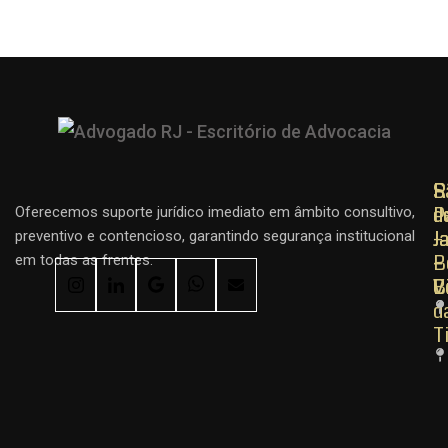
R
R
S
d
d
P
Oferecemos suporte jurídico imediato em âmbito consultivo,
J
J
–
preventivo e contencioso, garantindo segurança institucional
–
–
B
em todas as frentes.
C
B
V
d
T