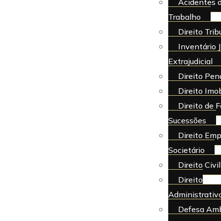
Acidentes 
Trabalho
Direito Trib
Inventário J
Extrajudicial
Direito Pen
Direito Imob
Direito de F
Sucessões
Direito Emp
Societário
Direito Civil
Direito
Administrativ
Defesa Amb