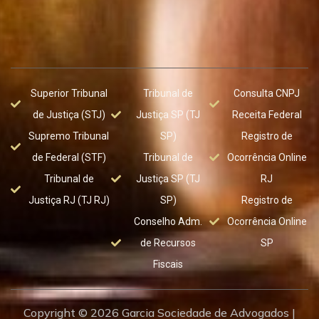
Superior Tribunal
Tribunal de
Consulta CNPJ
de Justiça (STJ)
Justiça SP (TJ
Receita Federal
Supremo Tribunal
SP)
Registro de
de Federal (STF)
Tribunal de
Ocorrência Online
Tribunal de
Justiça SP (TJ
RJ
Justiça RJ (TJ RJ)
SP)
Registro de
Conselho Adm.
Ocorrência Online
de Recursos
SP
Fiscais
Copyright © 2026 Garcia Sociedade de Advogados |