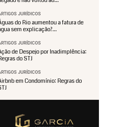
negado e não voltou ao…
ARTIGOS JURÍDICOS
Águas do Rio aumentou a fatura de
água sem explicação?…
ARTIGOS JURÍDICOS
Ação de Despejo por Inadimplência:
Regras do STJ
ARTIGOS JURÍDICOS
Airbnb em Condomínio: Regras do
STJ