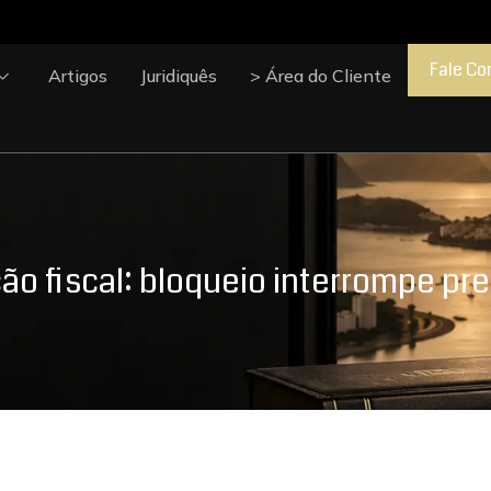
Fale Co
Artigos
Juridiquês
> Área do Cliente
o fiscal: bloqueio interrompe pr