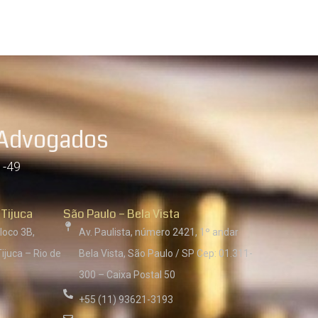
 Advogados
1-49
 Tijuca
São Paulo – Bela Vista
loco 3B,
Av. Paulista, número 2421, 1º andar
ijuca – Rio de
Bela Vista, São Paulo / SP Cep: 01.311-
300 – Caixa Postal 50
+55 (11) 93621-3193