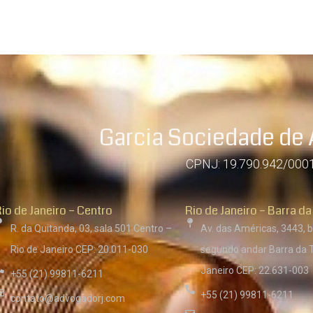
Garcia Sociedade de
CPNJ: 19.790.942/000
io de Janeiro – Centro
Rio de Janeiro – Barra da
R. da Quitanda, 03, sala 501 Centro –
Av. das Américas, 3443, b
Rio de Janeiro CEP: 20.011-030
segundo andar Barra da T
Janeiro CEP: 22.631-003
+55 (21) 99811-6211
+55 (21) 99811-6211
contato@advogadorj.com