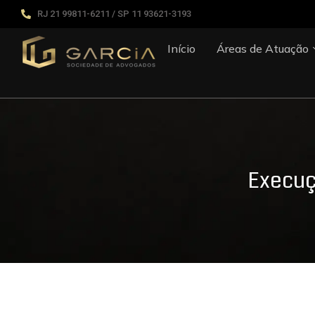
RJ 21 99811-6211 / SP 11 93621-3193
Início
Áreas de Atuação
Execuçã