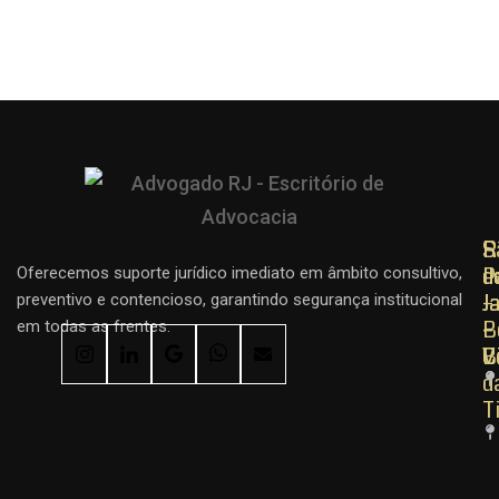
R
R
S
d
d
P
Oferecemos suporte jurídico imediato em âmbito consultivo,
J
J
–
preventivo e contencioso, garantindo segurança institucional
–
–
B
em todas as frentes.
C
B
V
d
T