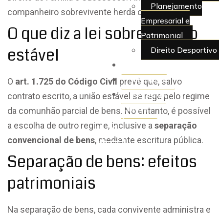
Planejamento
companheiro sobrevivente herda ou não?
Empresarial e
O que diz a lei sobre a união
Patrimonial
estável
Direito Desportivo
Artigos
Juridiquês
O
art. 1.725 do Código Civil
prevê que, salvo
> Área do
contrato escrito, a união estável se rege pelo regime
Cliente
da comunhão parcial de bens. No entanto, é possível
a escolha de outro regime, inclusive a
separação
X
convencional de bens
, mediante escritura pública.
Separação de bens: efeitos
patrimoniais
Na separação de bens, cada convivente administra e