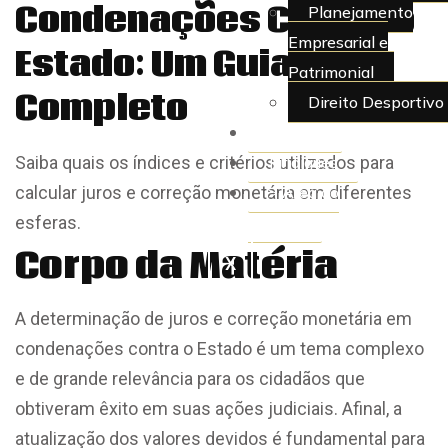
Condenações Contra o
Planejamento
Empresarial e
Estado: Um Guia
Patrimonial
Completo
Direito Desportivo
Artigos
Juridiquês
Saiba quais os índices e critérios utilizados para
> Área do
calcular juros e correção monetária em diferentes
Cliente
esferas.
Corpo da Matéria
X
A determinação de juros e correção monetária em
condenações contra o Estado é um tema complexo
e de grande relevância para os cidadãos que
obtiveram êxito em suas ações judiciais. Afinal, a
atualização dos valores devidos é fundamental para