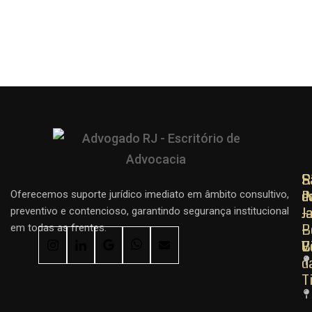
R
R
S
d
d
P
Oferecemos suporte jurídico imediato em âmbito consultivo,
J
J
–
preventivo e contencioso, garantindo segurança institucional
–
–
B
em todas as frentes.
C
B
V
d
T