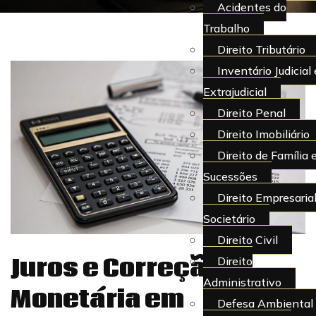
Acidentes do
Trabalho
Direito Tributário
Inventário Judicial 
Extrajudicial
Direito Penal
Direito Imobiliário
Direito de Família 
Sucessões
Direito Empresarial
Societário
Direito Civil
Juros e Correção
Direito
Administrativo
Monetária em
Defesa Ambiental