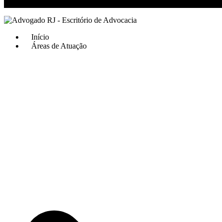
RJ 21 99811-6211 / SP 11 93621-3193
Início
Áreas de Atuação