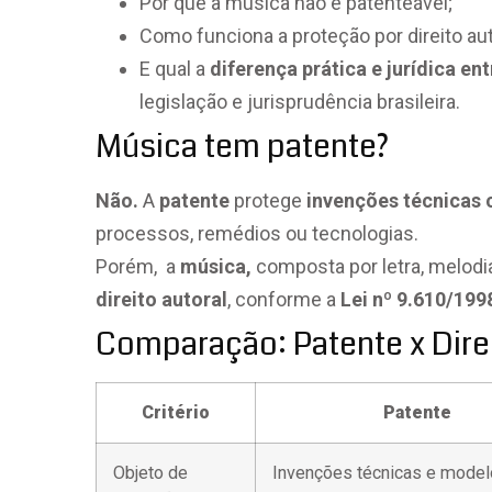
Por que a música não é patenteável;
Como funciona a proteção por direito aut
E qual a
diferença prática e jurídica ent
legislação e jurisprudência brasileira.
Música tem patente?
Não.
A
patente
protege
invenções técnicas 
processos, remédios ou tecnologias.
Porém, a
música,
composta por letra, melod
direito autoral
, conforme a
Lei nº 9.610/199
Comparação: Patente x Direi
Critério
Patente
Objeto de
Invenções técnicas e model