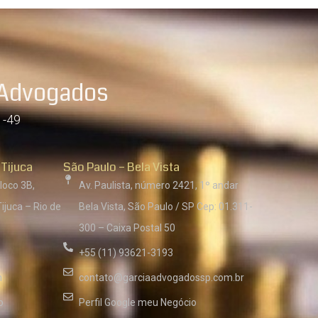
 Advogados
1-49
 Tijuca
São Paulo – Bela Vista
loco 3B,
Av. Paulista, número 2421, 1º andar
ijuca – Rio de
Bela Vista, São Paulo / SP Cep: 01.311-
300 – Caixa Postal 50
+55 (11) 93621-3193
m
contato@garciaadvogadossp.com.br
o
Perfil Google meu Negócio