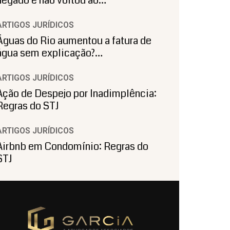
negado e não voltou ao…
ARTIGOS JURÍDICOS
Águas do Rio aumentou a fatura de
água sem explicação?…
ARTIGOS JURÍDICOS
Ação de Despejo por Inadimplência:
Regras do STJ
ARTIGOS JURÍDICOS
Airbnb em Condomínio: Regras do
STJ