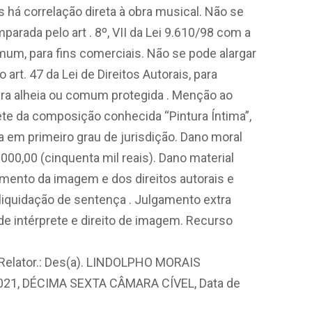
s há correlação direta à obra musical. Não se
parada pelo art . 8º, VII da Lei 9.610/98 com a
um, para fins comerciais. Não se pode alargar
 art. 47 da Lei de Direitos Autorais, para
obra alheia ou comum protegida . Menção ao
te da composição conhecida “Pintura Íntima”,
a em primeiro grau de jurisdição. Dano moral
00,00 (cinquenta mil reais). Dano material
amento da imagem e dos direitos autorais e
liquidação de sentença . Julgamento extra
o de intérprete e direito de imagem. Recurso
Relator.: Des(a). LINDOLPHO MORAIS
021, DÉCIMA SEXTA CÂMARA CÍVEL, Data de