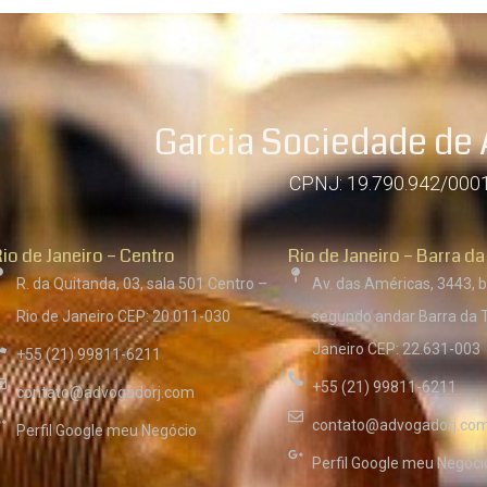
Garcia Sociedade de
CPNJ: 19.790.942/000
io de Janeiro – Centro
Rio de Janeiro – Barra da
R. da Quitanda, 03, sala 501 Centro –
Av. das Américas, 3443, b
Rio de Janeiro CEP: 20.011-030
segundo andar Barra da T
Janeiro CEP: 22.631-003
+55 (21) 99811-6211
+55 (21) 99811-6211
contato@advogadorj.com
contato@advogadorj.co
Perfil Google meu Negócio
Perfil Google meu Negóci