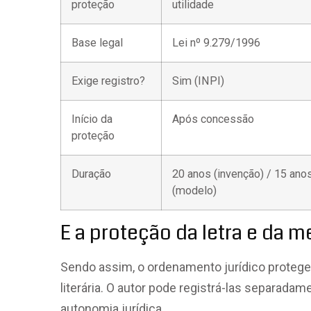
proteção
utilidade
Base legal
Lei nº 9.279/1996
Exige registro?
Sim (INPI)
Início da
Após concessão
proteção
Duração
20 anos (invenção) / 15 ano
(modelo)
E a proteção da letra e da m
Sendo assim, o ordenamento jurídico protege
literária. O autor pode registrá-las separa
autonomia jurídica.