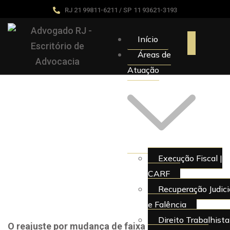
RJ 21 99811-6211 / SP 11 93621-3193
Início
Áreas de
Atuação
Execução Fiscal |
CARF
Recuperação Judici
e Falência
Direito Trabalhista
O reajuste por mudança de faixa etária ocorre de