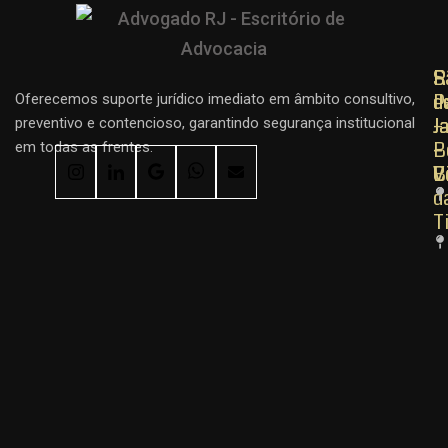
R
R
S
d
d
P
Oferecemos suporte jurídico imediato em âmbito consultivo,
J
J
–
preventivo e contencioso, garantindo segurança institucional
–
–
B
em todas as frentes.
C
B
V
d
T