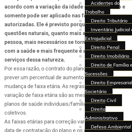
Acidentes do
acordo com a variação da idade do beneficiário e
Trabalho
somente pode ser aplicado nas faixas
Direito Tributário
autorizadas. Ele é previsto porque, em geral, por
Inventário Judicial 
questões naturais, quanto mais avança a idade da
Extrajudicial
pessoa, mais necessários se tornam os cuidados
Direito Penal
com a saúde e mais frequente é a utilização de
Direito Imobiliário
serviços dessa natureza.
Direito de Família 
Por essa razão, o contrato do plano de saúde deve
Sucessões
prever um percentual de aumento para cada
Direito Empresarial
mudança de faixa etária. As regras de reajuste por
Societário
variação de faixa etária são as mesmas para os
Direito Civil
planos de saúde individuais/familiares ou planos
Direito
coletivos.
Administrativo
As faixas etárias para correção variam conforme a
Defesa Ambiental
data de contratação do plano e os percentuais de