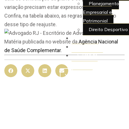
Planejamento
variação precisam estar expressos no contrato.
Empresarial e
Confira, na tabela abaixo, as regras para aplicação
Patrimonial
desse tipo de reajuste.
Direito Desportivo
Artigos
Matéria publicada no website da
Agência Nacional
Juridiquês
de Saúde Complementar
.
> Área do
Cliente
X