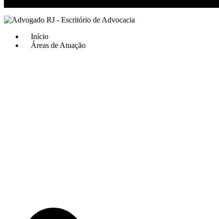
RJ 21 99811-6211 / SP 11 93621-3193
Início
Áreas de Atuação