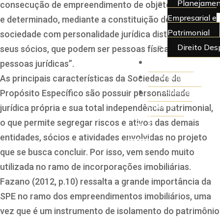
Planejamen
consecução de empreendimento de objeto específico
Empresarial e
e determinado, mediante a constituição de uma nova
Patrimonial
sociedade com personalidade jurídica distinta da de
Direito Des
seus sócios, que podem ser pessoas físicas ou outras
Artigos
pessoas jurídicas”.
Juridiquês
As principais características da Sociedade de
> Área do
Propósito Específico são possuir personalidade
Cliente
jurídica própria e sua total independência patrimonial,
o que permite segregar riscos e ativos das demais
X
entidades, sócios e atividades envolvidas no projeto
que se busca concluir. Por isso, vem sendo muito
utilizada no ramo de incorporações imobiliárias.
Fazano (2012, p.10) ressalta a grande importância da
SPE no ramo dos empreendimentos imobiliários, uma
vez que é um instrumento de isolamento do patrimônio