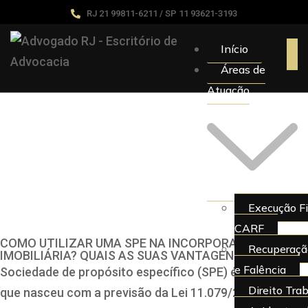
RJ 21 99811-6211 / SP 11 93621-3193
Início
Áreas de
Atuação
Execução Fi
CARF
COMO UTILIZAR UMA SPE NA INCORPORAÇÃO
Recuperação
IMOBILIÁRIA? QUAIS AS SUAS VANTAGENS?
e Falência
Sociedade de propósito específico (SPE) é uma figura
Direito Tra
que nasceu com a previsão da Lei 11.079/2004, a