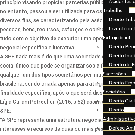
Acidentes 
princípio visando propiciar parcerias público-privadas,
Trabalho
no entanto, passou a ser utilizada para os mais
Direito Trib
diversos fins, se caracterizando pela associação de
Inventário J
pessoas, bens, recursos, esforços e conhecimentos,
Extrajudicial
tudo com o objetivo de executar uma operação
Direito Pen
negocial específica e lucrativa.
Direito Imob
A SPE nada mais é do que uma sociedade com objeto
Direito de F
social único que pode se organizar sob a forma de
Sucessões
qualquer um dos tipos societários permitidos pela lei
Direito Emp
brasileira, sendo criada apenas para atingir uma
Societário
finalidade específica, após o que será dissolvida.
Direito Civil
Lígia Caram Petrechen (2016, p.52) assim conceitua a
Direito
SPE:
Administrativ
“A SPE representa uma estrutura negocial que reúne
Defesa Amb
interesses e recursos de duas ou mais pessoas para a